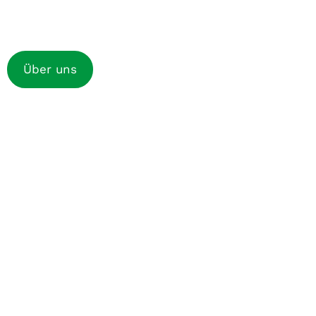
Entdecken Sie die
Möglichkeiten bei BonVent
Über uns